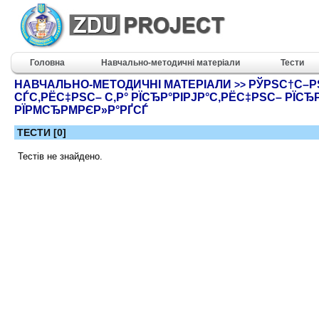
Головна
Навчально-методичні матеріали
Тести
НАВЧАЛЬНО-МЕТОДИЧНІ МАТЕРІАЛИ
РЎРЅС†С–РЅ
>>
СЃС‚РЁС‡РЅС– С‚Р° РЇСЂР°РІРЈР°С‚РЁС‡РЅС– РЇС
РЇРΜСЂРΜРЄР»Р°РҐСЃ
ТЕСТИ [0]
Тестів не знайдено.