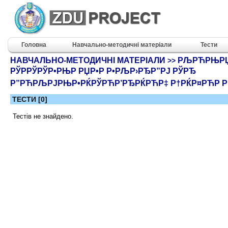
Головна
Навчально-методичні матеріали
Тести
НАВЧАЛЬНО-МЕТОДИЧНІ МАТЕРІАЛИ
РЉРЋРЊРЏ
>>
РЎРРЎРЎР•РЊР РЏР•Р Р•РЉР›РЂР”РЈ РЎРЂ
Р”РЋРЉРЈРЊР•РЌРЎРЋР’РЂРЌРЋР‡ Р†РЌР¤РЋР Р
ТЕСТИ [0]
Тестів не знайдено.