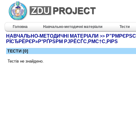
Головна
Навчально-методичні матеріали
Тести
НАВЧАЛЬНО-МЕТОДИЧНІ МАТЕРІАЛИ
Р”РΜРЄРЅСЂ
>>
РЇСЂРЁРЄР»Р°РҐРЅРΜ РЈРЁСЃС‚РΜС†С‚РІРЅ
ТЕСТИ [0]
Тестів не знайдено.