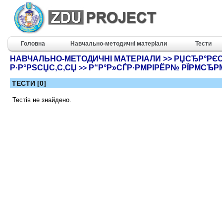
Головна
Навчально-методичні матеріали
Тести
НАВЧАЛЬНО-МЕТОДИЧНІ МАТЕРІАЛИ >> РЏСЂР°РЄ
Р·Р°РЅСЏС‚С‚СЏ
Р“Р°Р»СЃР·РΜРІРЁР№ РЇРΜСЂР
>>
ТЕСТИ [0]
Тестів не знайдено.