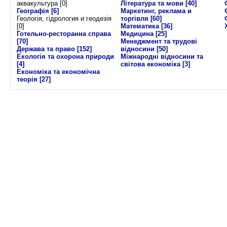
аквакультура [0]
Література та мови
[40]
Географія
[6]
Маркетинг, реклама и
Геологія, гідрология и геодезія
торгівля
[60]
[0]
Математика
[36]
Готельно-ресторанна справа
Медицина
[25]
[70]
Менеджмент та трудові
Держава та право
[152]
відносини
[50]
Екологія та охорона природи
Міжнародні відносини та
[4]
світова економіка
[3]
Економіка та економічна
теорія
[27]