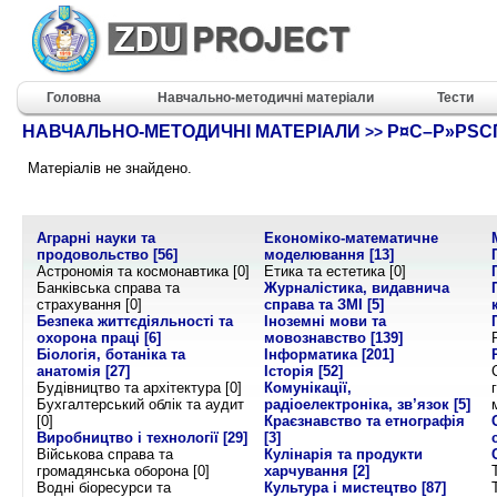
Головна
Навчально-методичні матеріали
Тести
НАВЧАЛЬНО-МЕТОДИЧНІ МАТЕРІАЛИ
Р¤С–Р»РЅС
>>
Матеріалів не знайдено.
Аграрні науки та
Економіко-математичне
продовольство
[56]
моделювання
[13]
Астрономія та космонавтика [0]
Етика та естетика [0]
Банківська справа та
Журналістика, видавнича
страхування [0]
справа та ЗМІ
[5]
Безпека життєдіяльності та
Іноземні мови та
охорона праці
[6]
мовознавство
[139]
Біологія, ботаніка та
Інформатика
[201]
анатомія
[27]
Історія
[52]
Будівництво та архітектура [0]
Комунікації,
Бухгалтерський облік та аудит
радіоелектроніка, зв’язок
[5]
[0]
Краєзнавство та етнографія
Виробництво і технології
[29]
[3]
Військова справа та
Кулінарія та продукти
громадянська оборона [0]
харчування
[2]
Водні біоресурси та
Культура і мистецтво
[87]