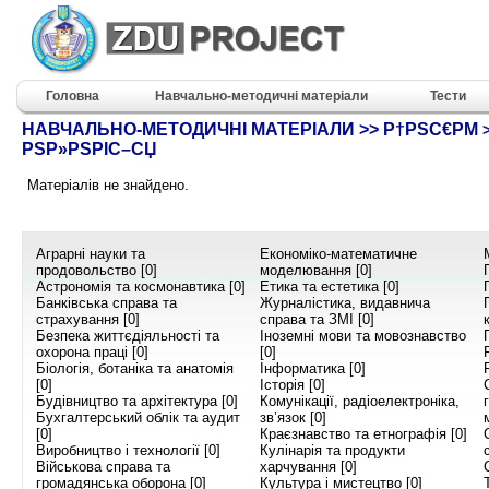
Головна
Навчально-методичні матеріали
Тести
НАВЧАЛЬНО-МЕТОДИЧНІ МАТЕРІАЛИ >> Р†РЅС€РΜ
РЅР»РЅРІС–СЏ
Матеріалів не знайдено.
Аграрні науки та
Економіко-математичне
продовольство [0]
моделювання [0]
Астрономія та космонавтика [0]
Етика та естетика [0]
Банківська справа та
Журналістика, видавнича
страхування [0]
справа та ЗМІ [0]
Безпека життєдіяльності та
Іноземні мови та мовознавство
охорона праці [0]
[0]
Біологія, ботаніка та анатомія
Інформатика [0]
[0]
Історія [0]
Будівництво та архітектура [0]
Комунікації, радіоелектроніка,
Бухгалтерський облік та аудит
зв’язок [0]
[0]
Краєзнавство та етнографія [0]
Виробництво і технології [0]
Кулінарія та продукти
Військова справа та
харчування [0]
громадянська оборона [0]
Культура і мистецтво [0]