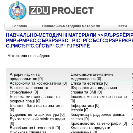
Головна
Навчально-методичні матеріали
Тести
НАВЧАЛЬНО-МЕТОДИЧНІ МАТЕРІАЛИ >> РЉРЅРЁРІР
РΜР»РΜРЄС‚СЂРЅРЅРЅС– РЇС–РҐСЂСЃС‡РЅРЁРЄР
С‚РΜСЂР°С‚СЃСЂР° С‚Р° РЈРЅРІРЁ
Матеріалів не знайдено.
Аграрні науки та
Економіко-математичне
продовольство [0]
моделювання [0]
Астрономія та космонавтика [0]
Етика та естетика [0]
Банківська справа та
Журналістика, видавнича
страхування [0]
справа та ЗМІ [0]
Безпека життєдіяльності та
Іноземні мови та мовознавство
охорона праці [0]
[0]
Біологія, ботаніка та анатомія
Інформатика [0]
[0]
Історія [0]
Будівництво та архітектура [0]
Комунікації, радіоелектроніка,
Бухгалтерський облік та аудит
зв’язок [0]
[0]
Краєзнавство та етнографія [0]
Виробництво і технології [0]
Кулінарія та продукти
Військова справа та
харчування [0]