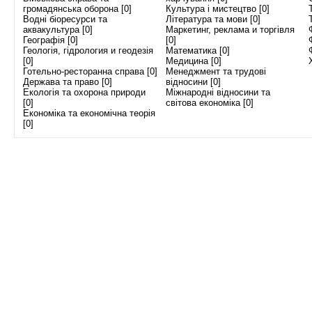
громадянська оборона [0]
Культура і мистецтво [0]
Водні біоресурси та
Література та мови [0]
аквакультура [0]
Маркетинг, реклама и торгівля
Географія [0]
[0]
Геологія, гідрология и геодезія
Математика [0]
[0]
Медицина [0]
Готельно-ресторанна справа [0]
Менеджмент та трудові
Держава та право [0]
відносини [0]
Екологія та охорона природи
Міжнародні відносини та
[0]
світова економіка [0]
Економіка та економічна теорія
[0]