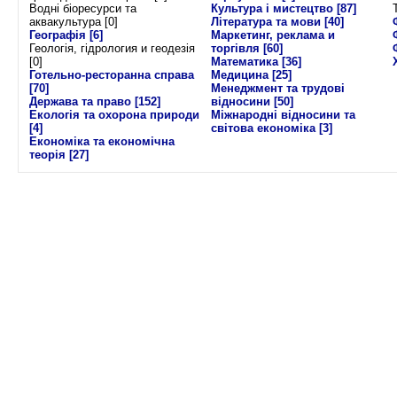
Водні біоресурси та
Культура і мистецтво
[87]
аквакультура [0]
Література та мови
[40]
Географія
[6]
Маркетинг, реклама и
Геологія, гідрология и геодезія
торгівля
[60]
[0]
Математика
[36]
Готельно-ресторанна справа
Медицина
[25]
[70]
Менеджмент та трудові
Держава та право
[152]
відносини
[50]
Екологія та охорона природи
Міжнародні відносини та
[4]
світова економіка
[3]
Економіка та економічна
теорія
[27]