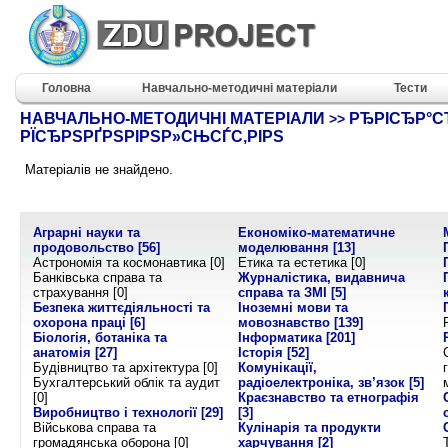
Головна
Навчально-методичні матеріали
Тести
НАВЧАЛЬНО-МЕТОДИЧНІ МАТЕРІАЛИ
РЂРІСЂР°СЂ
>>
РЇСЂРЅРҐРЅРІРЅР»СЊСЃС‚РІРЅ
Матеріалів не знайдено.
Аграрні науки та
Економіко-математичне
продовольство
[56]
моделювання
[13]
Астрономія та космонавтика [0]
Етика та естетика [0]
Банківська справа та
Журналістика, видавнича
страхування [0]
справа та ЗМІ
[5]
Безпека життєдіяльності та
Іноземні мови та
охорона праці
[6]
мовознавство
[139]
Біологія, ботаніка та
Інформатика
[201]
анатомія
[27]
Історія
[52]
Будівництво та архітектура [0]
Комунікації,
Бухгалтерський облік та аудит
радіоелектроніка, зв’язок
[5]
[0]
Краєзнавство та етнографія
Виробництво і технології
[29]
[3]
Військова справа та
Кулінарія та продукти
громадянська оборона [0]
харчування
[2]