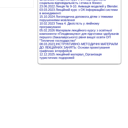
соціальна відповідальність і етика в бізнесі
23.06.2022 Лекція № 9-10. Анімація моделей у Blender.
03.03.2023 Лекційний курс з ОК Інформаційні системи
в менеджменті
15.10.2024 Логопедична допомога дітям з тяжкими
порушеннями мовлення
10.02.2023 Тема 4. Двоїстість у лінійному
програмуванні
05.02.2026 Матеріали лекційного курсу з освітньої
компоненти «Плодівництво» для підготовки здобувачів
першого (бакалаврського) рівня вищої освіти ОП
"Тепличне господарство"
08.03.2023 ІНСТРУКТИВНО-МЕТОДИЧНІ МАТЕРІАЛИ
ДО ЛЕКЦІЙНИХ ЗАНЯТЬ: Основи проектування
графічних інтерфейсів
12.12.2025 лекційний матеріал_Організація
туристичних подорожей