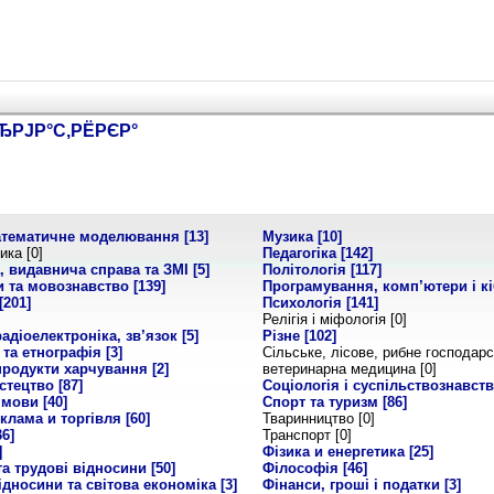
ЂРЈР°С‚РЁРЄР°
атематичне моделювання
[13]
Музика
[10]
ика [0]
Педагогіка
[142]
, видавнича справа та ЗМІ
[5]
Політологія
[117]
и та мовознавство
[139]
Програмування, комп’ютери і к
[201]
Психологія
[141]
Релігія і міфологія [0]
радіоелектроніка, зв’язок
[5]
Різне
[102]
 та етнографія
[3]
Сільське, лісове, рибне господарс
 продукти харчування
[2]
ветеринарна медицина [0]
истецтво
[87]
Соціологія і суспільствознавст
а мови
[40]
Спорт та туризм
[86]
еклама и торгівля
[60]
Тваринництво [0]
36]
Транспорт [0]
]
Фізика и енергетика
[25]
а трудові відносини
[50]
Філософія
[46]
ідносини та світова економіка
[3]
Фінанси, гроші і податки
[3]