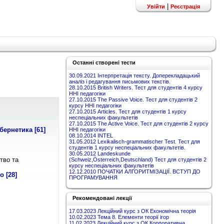
|
Увійти
Реєстрація
Останні створені тести
30.09.2021 Інтерпретація тексту. Доперекладацький
аналіз і редагування письмових текстів.
28.10.2015 British Writers. Тест для студентів 4 курсу
ННІ педагогіки
27.10.2015 The Passive Voice. Тест для студентів 2
курсу ННІ педагогіки
27.10.2015 Articles. Тест для студентів 1 курсу
неспеціальних факультетів
27.10.2015 The Active Voice. Тест для студентів 2 курсу
ібернетика
[61]
ННІ педагогіки
08.10.2014 INTEL
31.05.2012 Lexikalisch-grammatischer Test. Тест для
студентів 1 курсу неспеціальних факультетів.
30.05.2012 Landeskunde
тво та
(Schweiz,Österreich,Deutschland) Тест для студентів 2
курсу неспеціальних факультетів
12.12.2010 ПОЧАТКИ АЛГОРИТМІЗАЦІЇ. ВСТУП ДО
во
[28]
ПРОГРАМУВАННЯ
Рекомендовані лекції
17.03.2023 Лекційний курс з ОК Економічна теорія
10.02.2023 Тема 8. Елементи теорії ігор
11.02.2023 Лекційний курс з ОК Корпоративна