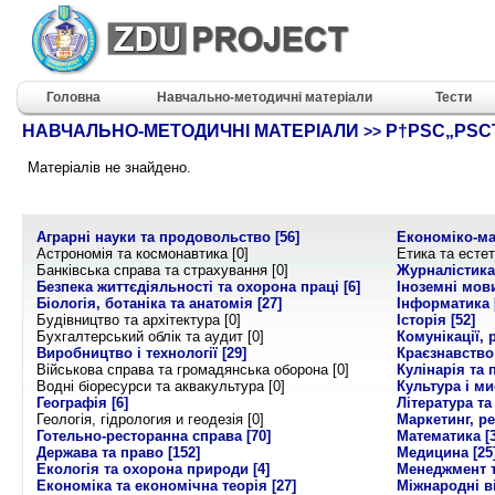
Головна
Навчально-методичні матеріали
Тести
НАВЧАЛЬНО-МЕТОДИЧНІ МАТЕРІАЛИ
Р†РЅС„РЅС
>>
Матеріалів не знайдено.
Аграрні науки та продовольство
[56]
Економіко-м
Астрономія та космонавтика [0]
Етика та естет
Банківська справа та страхування [0]
Журналістика
Безпека життєдіяльності та охорона праці
[6]
Іноземні мов
Біологія, ботаніка та анатомія
[27]
Інформатика
Будівництво та архітектура [0]
Історія
[52]
Бухгалтерський облік та аудит [0]
Комунікації, 
Виробництво і технології
[29]
Краєзнавство
Військова справа та громадянська оборона [0]
Кулінарія та
Водні біоресурси та аквакультура [0]
Культура і м
Географія
[6]
Література т
Геологія, гідрология и геодезія [0]
Маркетинг, р
Готельно-ресторанна справа
[70]
Математика
[
Держава та право
[152]
Медицина
[25
Екологія та охорона природи
[4]
Менеджмент т
Економіка та економічна теорія
[27]
Міжнародні в