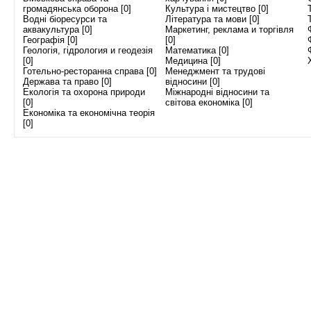
громадянська оборона [0]
Культура і мистецтво [0]
Водні біоресурси та
Література та мови [0]
аквакультура [0]
Маркетинг, реклама и торгівля
Географія [0]
[0]
Геологія, гідрология и геодезія
Математика [0]
[0]
Медицина [0]
Готельно-ресторанна справа [0]
Менеджмент та трудові
Держава та право [0]
відносини [0]
Екологія та охорона природи
Міжнародні відносини та
[0]
світова економіка [0]
Економіка та економічна теорія
[0]