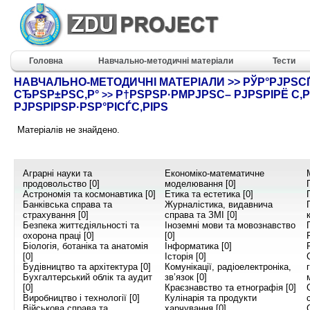
Головна
Навчально-методичні матеріали
Тести
НАВЧАЛЬНО-МЕТОДИЧНІ МАТЕРІАЛИ >> РЎР°РЈРЅС
СЂРЅР±РЅС‚Р°
Р†РЅРЅР·РΜРЈРЅС– РЈРЅРІРЁ С‚Р
>>
РЈРЅРІРЅР·РЅР°РІСЃС‚РІРЅ
Матеріалів не знайдено.
Аграрні науки та
Економіко-математичне
продовольство [0]
моделювання [0]
Астрономія та космонавтика [0]
Етика та естетика [0]
Банківська справа та
Журналістика, видавнича
страхування [0]
справа та ЗМІ [0]
Безпека життєдіяльності та
Іноземні мови та мовознавство
охорона праці [0]
[0]
Біологія, ботаніка та анатомія
Інформатика [0]
[0]
Історія [0]
Будівництво та архітектура [0]
Комунікації, радіоелектроніка,
Бухгалтерський облік та аудит
зв’язок [0]
[0]
Краєзнавство та етнографія [0]
Виробництво і технології [0]
Кулінарія та продукти
Військова справа та
харчування [0]