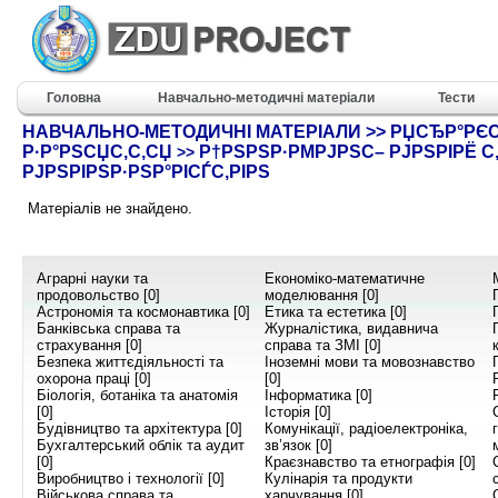
Головна
Навчально-методичні матеріали
Тести
НАВЧАЛЬНО-МЕТОДИЧНІ МАТЕРІАЛИ >> РЏСЂР°РЄ
Р·Р°РЅСЏС‚С‚СЏ
Р†РЅРЅР·РΜРЈРЅС– РЈРЅРІРЁ С‚
>>
РЈРЅРІРЅР·РЅР°РІСЃС‚РІРЅ
Матеріалів не знайдено.
Аграрні науки та
Економіко-математичне
продовольство [0]
моделювання [0]
Астрономія та космонавтика [0]
Етика та естетика [0]
Банківська справа та
Журналістика, видавнича
страхування [0]
справа та ЗМІ [0]
Безпека життєдіяльності та
Іноземні мови та мовознавство
охорона праці [0]
[0]
Біологія, ботаніка та анатомія
Інформатика [0]
[0]
Історія [0]
Будівництво та архітектура [0]
Комунікації, радіоелектроніка,
Бухгалтерський облік та аудит
зв’язок [0]
[0]
Краєзнавство та етнографія [0]
Виробництво і технології [0]
Кулінарія та продукти
Військова справа та
харчування [0]