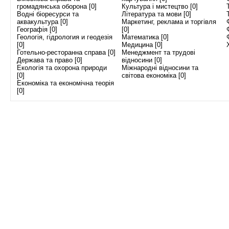
громадянська оборона [0]
Культура і мистецтво [0]
Водні біоресурси та
Література та мови [0]
аквакультура [0]
Маркетинг, реклама и торгівля
Географія [0]
[0]
Геологія, гідрология и геодезія
Математика [0]
[0]
Медицина [0]
Готельно-ресторанна справа [0]
Менеджмент та трудові
Держава та право [0]
відносини [0]
Екологія та охорона природи
Міжнародні відносини та
[0]
світова економіка [0]
Економіка та економічна теорія
[0]