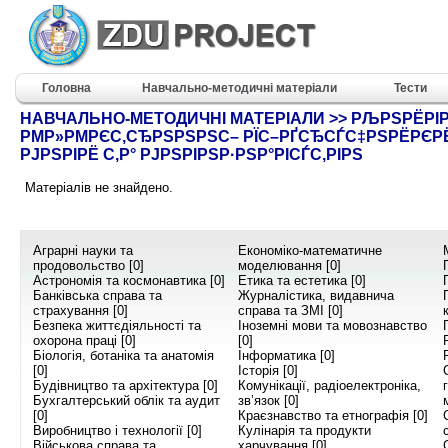
Головна
Навчально-методичні матеріали
Тести
НАВЧАЛЬНО-МЕТОДИЧНІ МАТЕРІАЛИ >> РЉРЅРЁРІР
РΜР»РΜРЄС‚СЂРЅРЅРЅС– РЇС–РҐСЂСЃС‡РЅРЁРЄР
РЈРЅРІРЁ С‚Р° РЈРЅРІРЅР·РЅР°РІСЃС‚РІРЅ
Матеріалів не знайдено.
Аграрні науки та
Економіко-математичне
продовольство [0]
моделювання [0]
Астрономія та космонавтика [0]
Етика та естетика [0]
Банківська справа та
Журналістика, видавнича
страхування [0]
справа та ЗМІ [0]
Безпека життєдіяльності та
Іноземні мови та мовознавство
охорона праці [0]
[0]
Біологія, ботаніка та анатомія
Інформатика [0]
[0]
Історія [0]
Будівництво та архітектура [0]
Комунікації, радіоелектроніка,
Бухгалтерський облік та аудит
зв’язок [0]
[0]
Краєзнавство та етнографія [0]
Виробництво і технології [0]
Кулінарія та продукти
Військова справа та
харчування [0]