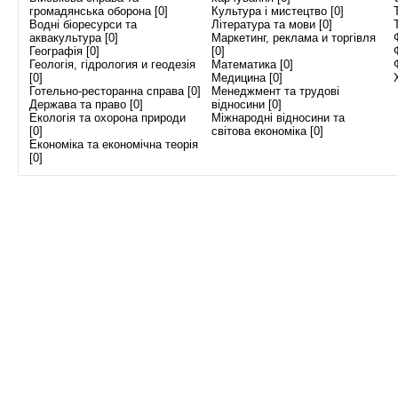
громадянська оборона [0]
Культура і мистецтво [0]
Водні біоресурси та
Література та мови [0]
аквакультура [0]
Маркетинг, реклама и торгівля
Географія [0]
[0]
Геологія, гідрология и геодезія
Математика [0]
[0]
Медицина [0]
Готельно-ресторанна справа [0]
Менеджмент та трудові
Держава та право [0]
відносини [0]
Екологія та охорона природи
Міжнародні відносини та
[0]
світова економіка [0]
Економіка та економічна теорія
[0]