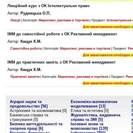
Лекційний курс з ОК Інтелектуальне право
Автор:
Рудницька О.П.
Лекції
| Категорія:
Маркетинг, реклама и торгівля
| Предмет:
Інтелектуальне
Для завантаження необхідно
ІММ до самостійної роботи з ОК Рекламний менеджмент
Автор:
Кащук К.М.
Самостійна робота
| Категорія:
Маркетинг, реклама и торгівля
| Предмет:
Ре
Для завантаження необхідно
ІММ до практичних занять з ОК Рекламний менеджмент
Автор:
Кащук К.М.
Практичні заняття
| Категорія:
Маркетинг, реклама и торгівля
| Предмет:
Рек
Для завантаження необхідно
Аграрні науки та
Економіко-математичне
продовольство
[56]
моделювання
[13]
Астрономія та космонавтика [0]
Етика та естетика [0]
Банківська справа та
Журналістика, видавнича
страхування [0]
справа та ЗМІ
[5]
Безпека життєдіяльності та
Іноземні мови та
охорона праці
[6]
мовознавство
[139]
Біологія, ботаніка та
Інформатика
[201]