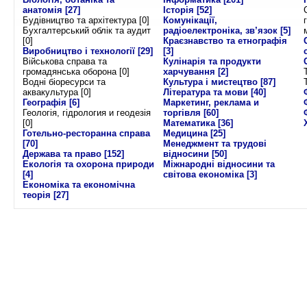
анатомія
[27]
Історія
[52]
Будівництво та архітектура [0]
Комунікації,
Бухгалтерський облік та аудит
радіоелектроніка, зв’язок
[5]
[0]
Краєзнавство та етнографія
Виробництво і технології
[29]
[3]
Військова справа та
Кулінарія та продукти
громадянська оборона [0]
харчування
[2]
Водні біоресурси та
Культура і мистецтво
[87]
аквакультура [0]
Література та мови
[40]
Географія
[6]
Маркетинг, реклама и
Геологія, гідрология и геодезія
торгівля
[60]
[0]
Математика
[36]
Готельно-ресторанна справа
Медицина
[25]
[70]
Менеджмент та трудові
Держава та право
[152]
відносини
[50]
Екологія та охорона природи
Міжнародні відносини та
[4]
світова економіка
[3]
Економіка та економічна
теорія
[27]