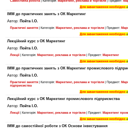
Самостійна робота
| Категорія:
Маркетинг, реклама и торгівля
| Предмет:
Ма
Для завантаження необхідно
ІММ до практичних занять з ОК Маркетинг
Автор:
Пойта І.О.
Практичні заняття
| Категорія:
Маркетинг, реклама и торгівля
| Предмет:
Мар
Для завантаження необхідно
Лекційний курс з ОК Маркетинг
Автор:
Пойта І.О.
Лекції
| Категорія:
Маркетинг, реклама и торгівля
| Предмет:
Маркетинг
Для завантаження необхідно
ІММ до практичних занять з ОК Маркетинг промислового підпри
Автор:
Пойта І.О.
Практичні заняття
| Категорія:
Маркетинг, реклама и торгівля
| Предмет:
Мар
підприємства
Для завантаження необхідно
Лекційний курс з ОК Маркетинг промислового підприємства
Автор:
Пойта І.О.
Лекції
| Категорія:
Маркетинг, реклама и торгівля
| Предмет:
Маркетинг пром
Для завантаження необхідно
ІММ до самостійної роботи з ОК Основи інвестування