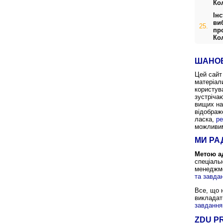
Ко
Ін
ви
25.
пр
Ко
ШАНОВ
Цей сайт
матеріал
користув
зустріча
вищих на
відображ
ласка,
ре
можливим
МИ РА
Метою ад
спеціальн
менеджме
та завда
Все, що 
викладат
завдання
ZDU P