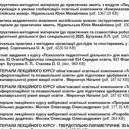
структивно-методичні матеріали до практичних занять з модуля «Лю
мунікація в умовах глобалізації» освітньої компоненти «Комунікативн
нглійська мова)». Нідзельська Юлія Михайлівна
(pdf, 1367.03 KB)
актика академічного мовлення англійською мовою: інструктивно-ме
теріали до практичних занять. Нідзельська Юлія Михайлівна
(pdf, 10
структивно-методичні матеріали (до практичних та ссамостійна робот
агогічної діяльності (всі спеціальності) 2025. Бутузова Л.П.
(pdf, 155
вчальна практика з методики організації дослідів та спостережень у
рма). Сорочинська О. А.
(pdf, 4220.54 KB)
тові завдання з курсу «Психологія педагогічної діяльності» для магіс
нь 01 Освіта/Педагогіка спеціальностей 014 Cередня освіта, 017 Фізи
рт. Бутузова Л. П., Стахова О. О.
(doc, 969 KB)
ТЕРІАЛИ ЛЕКЦІЙНОГО КУРСУ обов’язкової освітньої компоненти «Те
офорієнтаційної та позашкільної освіти» для підготовки здобувачів
акалаврського) рівня вищої освіти . Мирончук Наталія
(pdf, 187.62 KB)
ТЕРІАЛИ ЛЕКЦІЙНОГО КУРСУ обов’язкової освітньої компоненти «Те
офорієнтаційної та позашкільної освіти» для підготовки здобувачів
акалаврського) рівня вищої освіти . Мирончук Наталія
(pdf, 187.62 KB)
теріали лекційного курсу вибіркової освітньої компоненти «Програ
більних додатків». Мосіюк Олександр Олександрович
(pdf, 177.16 KB
теріали лекційного курсу вибіркової освітньої компоненти «Розробк
більних додатків». Мосіюк Олександр Олександрович
(pdf, 264 KB)
ТЕРІАЛИ ЛЕКЦІЙНОГО КУРСУ - ТВЕРДОТІЛЬНО-ПАРАМЕТРИЧНЕ 3D