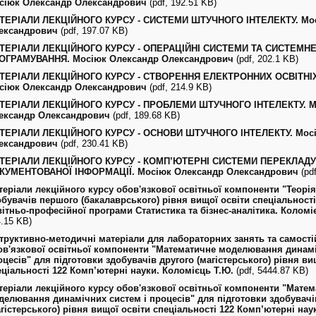
сіюк Олександр Олександрович
(pdf, 192.51 KB)
ТЕРІАЛИ ЛЕКЦІЙНОГО КУРСУ - СИСТЕМИ ШТУЧНОГО ІНТЕЛЕКТУ. Мос
ександрович
(pdf, 197.07 KB)
ТЕРІАЛИ ЛЕКЦІЙНОГО КУРСУ - ОПЕРАЦІЙНІ СИСТЕМИ ТА СИСТЕМН
ОГРАМУВАННЯ. Мосіюк Олександр Олександрович
(pdf, 202.1 KB)
ТЕРІАЛИ ЛЕКЦІЙНОГО КУРСУ - СТВОРЕННЯ ЕЛЕКТРОННИХ ОСВІТНІХ
сіюк Олександр Олександрович
(pdf, 214.9 KB)
ТЕРІАЛИ ЛЕКЦІЙНОГО КУРСУ - ПРОБЛЕМИ ШТУЧНОГО ІНТЕЛЕКТУ. М
ександр Олександрович
(pdf, 189.68 KB)
ТЕРІАЛИ ЛЕКЦІЙНОГО КУРСУ - ОСНОВИ ШТУЧНОГО ІНТЕЛЕКТУ. Мосі
ександрович
(pdf, 230.41 KB)
ТЕРІАЛИ ЛЕКЦІЙНОГО КУРСУ - КОМП’ЮТЕРНІ СИСТЕМИ ПЕРЕКЛАДУ
КУМЕНТОВАНОЇ ІНФОРМАЦІЇ. Мосіюк Олександр Олександрович
(pdf
теріали лекційного курсу обов'язкової освітньої компоненти "Теорія
обувачів першого (бакалаврського) рівня вищої освіти спеціальності
вітньо-професійної програми Статистика та бізнес-аналітика. Коломі
.15 KB)
структивно-методичні матеріали для лабораторних занять та самості
ов'язкової освітньої компоненти "Математичне моделювання динамі
оцесів" для підготовки здобувачів другого (магістерського) рівня ви
еціальності 122 Комп’ютерні науки. Коломієць Т.Ю.
(pdf, 5444.87 KB)
теріали лекційного курсу обов'язкової освітньої компоненти "Мате
делювання динамічних систем і процесів" для підготовки здобувачі
агістерського) рівня вищої освіти спеціальності 122 Комп’ютерні нау