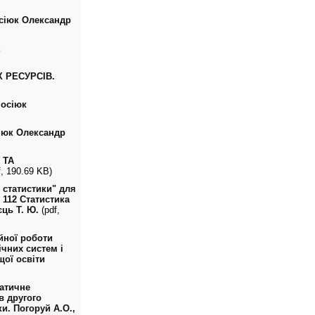
іюк Олександр
Е
 РЕСУРСІВ.
осіюк
юк Олександр
 ТА
, 190.69 KB)
 статистики" для
 112 Статистика
єць Т. Ю.
(pdf,
йної роботи
чних систем і
щої освіти
матичне
в другого
ки. Погоруй А.О.,