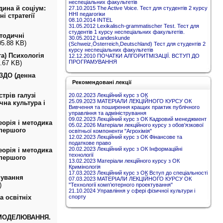
неспеціальних факультетів
дина й соціум:
27.10.2015 The Active Voice. Тест для студентів 2 курсу
ННІ педагогіки
і стратегії
08.10.2014 INTEL
31.05.2012 Lexikalisch-grammatischer Test. Тест для
студентів 1 курсу неспеціальних факультетів.
тодичні
30.05.2012 Landeskunde
05.88 KB)
(Schweiz,Österreich,Deutschland) Тест для студентів 2
курсу неспеціальних факультетів
а) Психологія
12.12.2010 ПОЧАТКИ АЛГОРИТМІЗАЦІЇ. ВСТУП ДО
ПРОГРАМУВАННЯ
2.67 KB)
 ЗДО (денна
Рекомендовані лекції
трів галузі
20.02.2023 Лекційний курс з ОК
25.09.2023 МАТЕРІАЛИ ЛЕКЦІЙНОГО КУРСУ ОК
чна культура і
Вивчення та поширення кращих практик публічного
управління та адміністрування
09.02.2023 Лекційний курс з ОК Кадровий менеджмент
орія і методика
05.02.2026 Матеріали лекційного курсу з обов'язкової
 першого
освітньої компоненти "Агрохімія"
12.02.2023 Лекційний курс з ОК Фінансове та
податкове право
20.02.2023 Лекційний курс з ОК Інформаційні
орія і методика
технології
 першого
13.02.2023 Матеріали лекційного курсу з ОК
Кримінологія
17.03.2023 Лекційний курс з ОК Вступ до спеціальності
мування
07.03.2023 МАТЕРІАЛИ ЛЕКЦІЙНОГО КУРСУ ОК
)
"Технології комп’ютерного проектування"
21.10.2024 Управління у сфері фізичної культури і
а освітніх
спорту
-МОДЕЛЮВАННЯ.