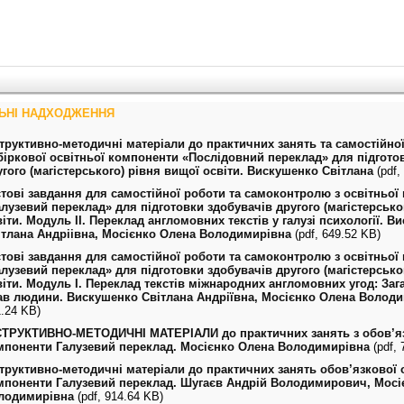
ЬНІ НАДХОДЖЕННЯ
структивно-методичні матеріали до практичних занять та самостійно
біркової освітньої компоненти «Послідовний переклад» для підгото
угого (магістерського) рівня вищої освіти. Вискушенко Світлана
(pdf,
стові завдання для самостійної роботи та самоконтролю з освітньої
алузевий переклад» для підготовки здобувачів другого (магістерсько
віти. Модуль II. Переклад англомовних текстів у галузі психології. В
ітлана Андріівна, Мосієнко Олена Володимирівна
(pdf, 649.52 KB)
стові завдання для самостійної роботи та самоконтролю з освітньої
алузевий переклад» для підготовки здобувачів другого (магістерсько
віти. Модуль І. Переклад текстів міжнародних англомовних угод: Заг
ав людини. Вискушенко Світлана Андріївна, Мосієнко Олена Волод
.24 KB)
СТРУКТИВНО-МЕТОДИЧНІ МАТЕРІАЛИ до практичних занять з обов’яз
мпоненти Галузевий переклад. Мосієнко Олена Володимирівна
(pdf, 
структивно-методичні матеріали до практичних занять обов’язкової 
мпоненти Галузевий переклад. Шугаєв Андрій Володимирович, Мосі
лодимирівна
(pdf, 914.64 KB)