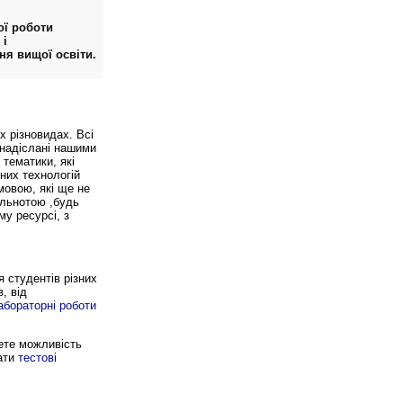
ої роботи
 і
ня вищої освіти.
х різновидах. Всі
 надіслані нашими
тематики, які
них технологій
мовою, які ще не
ільнотою ,будь
му ресурсі, з
я студентів різних
, від
абораторні роботи
ете можливість
ати
тестові