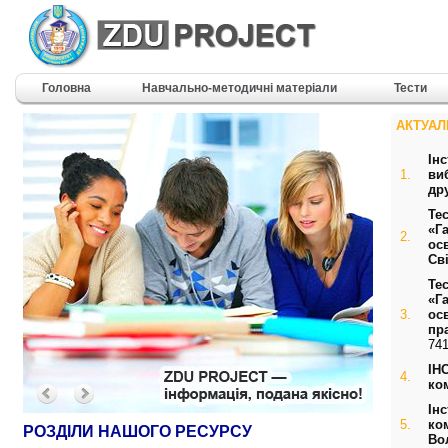
Головна
Навчально-методичні матеріали
Тести
АКТУАЛ
Ін
1.
ви
др
Те
«Г
2.
ос
Св
Те
«Г
3.
ос
пр
741
ІН
4.
ко
Ін
5.
ко
РОЗДІЛИ НАШОГО РЕСУРСУ
Во