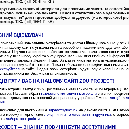
ломієць Т.Ю.
(pdf, 2078.75 KB)
структивно-методичні матеріали для практичних занять та самостійн
біркової освітньої компоненти "Основи статистичного моделювання
огнозування" для підготовки здобувачів другого (магістерського) рів
ломієць Т.Ю.
(pdf, 1664.11 KB)
НИЙ ВІДВІДУВАЧ!
 присвячений навчальним матеріалам та дистанційному навчанню у всіх ї
и на нашому сайті є унікальними та розробнені нашими викладачами або
ачами. Під час наповнення сайту матеріалами ми намагалися охопити усі 
ються у шкільному курсі та у фундаментальних дисциплінах з інформацій
вчальних закладів України. Якщо Ви маєте якісь матеріали українською 
ені на нашому сайті та маєте бажання безкоштовно поділитися ними з сп
єструйтеся
на сайті. Надані вами матеріали будуть опубліковані на нашо
 посиланням на Вас, у разі їх унікальності.
ДІ ВІТАТИ ВАС НА НАШОМУ САЙТІ ZDU PROJECT!
міністрації сайту
є збір і розміщення навчальної та іншої інформації дл
остей. На сайті зібрані
навчально-методичні матеріали
з різних предметів
нта і дослідженням операцій до правопису української мови;
лекції
та
л
ння
.
необхідно для цього - лише
зареєструватись
на даному сайті. І Ви матим
и в мережу інтернет свої
лекції
,
книги та електронні підручники
, створюв
та
лабораторні роботи
.
ROJECT — ЗНАННЯ ПОВИННІ БУТИ ДОСТУПНИМИ!