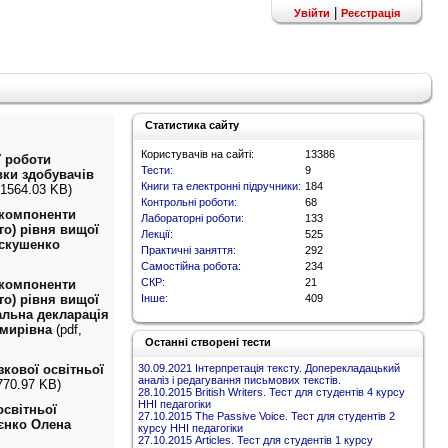
|
Увійти
Реєстрація
Статистика сайту
Користувачів на сайті:
13386
ї роботи
Тести:
9
вки здобувачів
Книги та електронні підручники:
184
 1564.03 KB)
Контрольні роботи:
68
 компоненти
Лабораторні роботи:
133
го) рівня вищої
Лекції:
525
искушенко
Практичні заняття:
292
Самостійна робота:
234
СКР:
21
 компоненти
го) рівня вищої
Інше:
409
альна декларація
имирівна
(pdf,
Останні створені тести
кової освітньої
30.09.2021 Інтерпретація тексту. Доперекладацький
аналіз і редагування письмових текстів.
770.97 KB)
28.10.2015 British Writers. Тест для студентів 4 курсу
ННІ педагогіки
освітньої
27.10.2015 The Passive Voice. Тест для студентів 2
єнко Олена
курсу ННІ педагогіки
27.10.2015 Articles. Тест для студентів 1 курсу