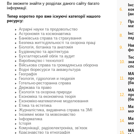
Ви зможете знайти у розділах даного сайту багато
Ін
інформації.
6.
ко
(а
Тепер коротко про вже існуючі категорії нашого
ресурсу:
Пр
7.
ма
Аграрні науки та продовольство
Ін
Астрономія та космонавтика
8.
пед
Банківська справа та страхування
Безпека життєдіяльності та охорона праці
На
Біологія, ботаніка та анатомія
9.
фо
Будівництво та архітектура
Бухгалтерський облік та аудит
Тес
Виробництво і технології
10.
зна
Військова справа та громадянська оборона
спо
Водні біоресурси та аквакультура
МА
Географія
11.
пр
Геологія, гідрология и геодезія
(б
Готельно-ресторанна справа
Держава та право
МА
Екологія та охорона природи
12.
пр
Економіка та економічна теорія
(б
Економіко-математичне моделювання
Етика та естетика
Ма
13.
Журналістика, видавнича справа та ЗМІ
мо
Іноземні мови та мовознавство
Ма
Інформатика
14.
мо
Історія
Комунікації, радіоелектроніка, зв’язок
МА
Краєзнавство та етнографія
15.