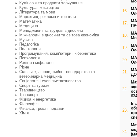
Мо
Кулінарія та продукти харчування
Культура і мистецтво
МА
16.
Література та мови
Ол
Маркетинг, реклама и торгівля
МА
Математика
17.
ПР
Медицина
Менеджмент та трудові відносини
МА
Міжнародні відносини та світова економіка
18.
Мо
Музика
Педагогіка
МА
19.
Політологія
Ол
Програмування, комп’ютери і кібернетика
МА
Психологія
20.
Ол
Релігія і міфологія
Різне
МА
Сільське, лісове, рибне господарство та
21.
ДО
ветеринарна медицина
Соціологія і суспільствознавство
Ма
Спорт та туризм
зд
22.
Тваринництво
ос
Транспорт
634
Фізика и енергетика
Ін
Філософія
об
Фінанси, гроші і податки
23.
пр
Хімія
сп
Ма
мо
24.
(м